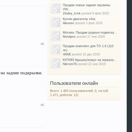
Продам новые задние пружины
VW...
Zlodey_krsk
posted
9 фев 2020
Куплю двигатель cfna
Alexeev
posted
3 фев 2020
Москва. Продам родную подвеску...
Montipnz
posted
17 янв 2020
#5
Продам комплект для ТО 1.6 (110
лс)
VANE
posted
15 дек 2019
КУПЛЮ Крышку/кожух на зеркало...
Nikrom76
posted
22 ноя 2019
 на задние подкрылки.
Пользователи онлайн
Всего: 1.483 (пользователей: 0, гостей:
1.471, роботов: 12)
#6