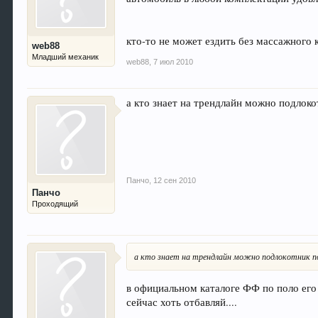
кто-то не может ездить без массажного 
web88
Младший механик
web88
,
7 июл 2010
а кто знает на трендлайн можно подлоко
Панчо
,
12 сен 2010
Панчо
Проходящий
а кто знает на трендлайн можно подлокотник 
в официальном каталоге ФФ по поло его н
сейчас хоть отбавляй....