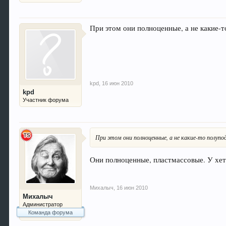
При этом они полноценные, а не какие-
kpd
,
16 июн 2010
kpd
Участник форума
При этом они полноценные, а не какие-то полуп
Они полноценные, пластмассовые. У хет
Михалыч
,
16 июн 2010
Михалыч
Администратор
Команда форума