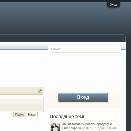
Вход
Вход
За сколько можно продать Ваш VW P
Подбор
Выкуп
Последние темы
Как автоматизировать продажу и...
Олег Киреев
posted
Сегодня, в 00:46