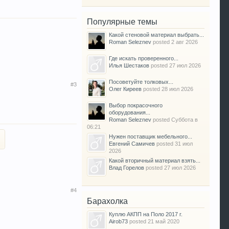
Популярные темы
Какой стеновой материал выбрать...
Roman Seleznev
posted
2 авг 2026
Где искать проверенного...
Илья Шестаков
posted
27 июл 2026
Посоветуйте толковых...
#3
Олег Киреев
posted
28 июл 2026
Выбор покрасочного
оборудования...
Roman Seleznev
posted
Суббота в
06:21
Нужен поставщик мебельного...
Евгений Самичев
posted
31 июл
2026
Какой вторичный материал взять...
Влад Горелов
posted
27 июл 2026
#4
Барахолка
Куплю АКПП на Поло 2017 г.
Airob73
posted
21 май 2020