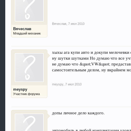
Вячеслав
,
7 июл 2010
Вячеслав
Младший механик
хыхы ага купи авто и докупи мелочевки 
ну шутки шутками Но думаю что все уч
не думаю что &quot;VW&quot; предастав
самостоятельным делом, ну вкрайнем мо
meyspy
,
7 июл 2010
meyspy
Участник форума
допы личное дело каждого.
автомобиль в любой комплектации удовл