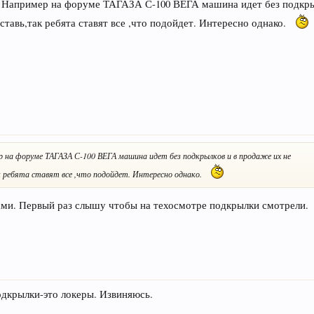
 Например на форуме ТАГАЗА С-100 ВЕГА машина идет без подкры
 ставь,так ребята ставят все ,что подойдет. Интересно однако.
 на форуме ТАГАЗА С-100 ВЕГА машина идет без подкрылков и в продаже их не
к ребята ставят все ,что подойдет. Интересно однако.
ами. Первый раз слышу чтобы на техосмотре подкрылки смотрели.
одкрылки-это локеры. Извиняюсь.