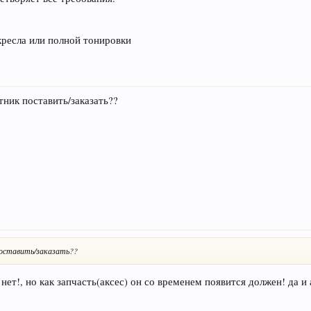
кресла или полной тонировки
тник поставить/заказать??
поставить/заказать??
ет!, но как запчасть(аксес) он со временем появится должен! да и