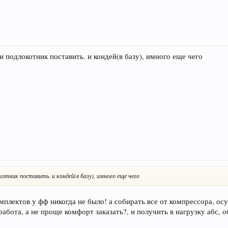
и подлокотник поставить. и кондей(в базу), имного еще чего
отник поставить. и кондей(в базу), имного еще чего
комплектов у фф никогда не было! а собирать все от компрессора, о
абота, а не проще комфорт заказать?, и получить в нагрузку абс, об