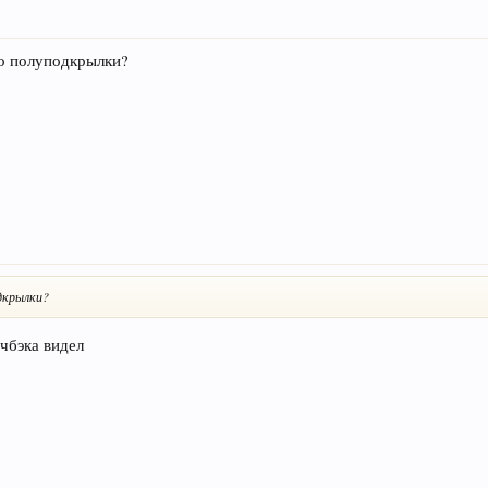
то полуподкрылки?
одкрылки?
чбэка видел