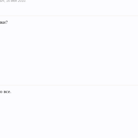
лыч
,
16 июн 2010
.
лки?
о все.