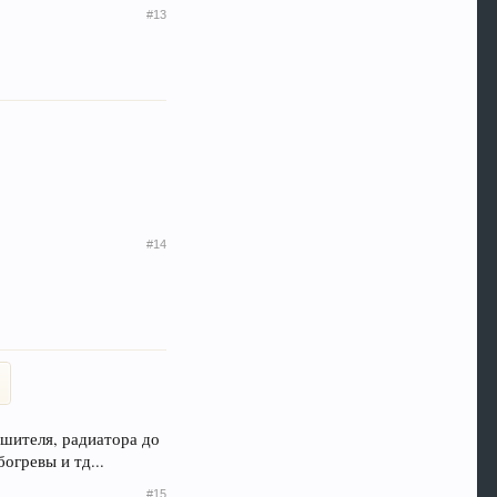
#13
#14
сушителя, радиатора до
огревы и тд...
#15