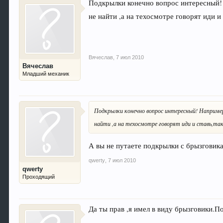
Подкрылки конечно вопрос интересный!
не найти ,а на техосмотре говорят иди и
Вячеслав
,
7 июл 2010
Вячеслав
Младший механик
Подкрылки конечно вопрос интересный! Например
найти ,а на техосмотре говорят иди и ставь,та
А вы не путаете подкрылки с брызговик
qwerty
,
7 июл 2010
qwerty
Проходящий
Да ты прав ,я имел в виду брызговики.П