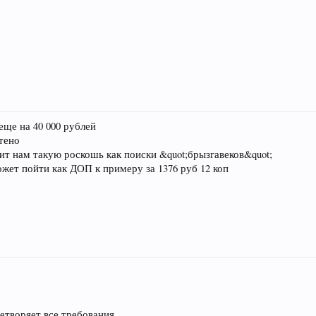
еще на 40 000 рублей
тено
ит нам такую роскошь как поиски &quot;брызгавеков&quot;
жет пойти как ДОП к примеру за 1376 руб 12 коп
етворяет все требования.