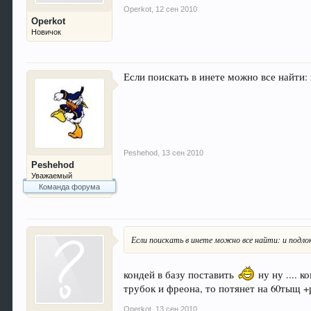
Operkot
,
12 сен 2010
Operkot
Новичок
Если поискать в инете можно все найти: 
Peshehod
,
13 сен 2010
Peshehod
Уважаемый
Команда форума
Если поискать в инете можно все найти: и подлок
кондей в базу поставить
ну ну .... 
трубок и фреона, то потянет на 60тыщ +р
Operkot
,
13 сен 2010