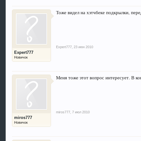
Тоже видел на хэтчбеке подкрылки, пере
Expert777
,
23 июн 2010
Expert777
Новичок
Меня тоже этот вопрос интересует. В к
miros777
,
7 июл 2010
miros777
Новичок