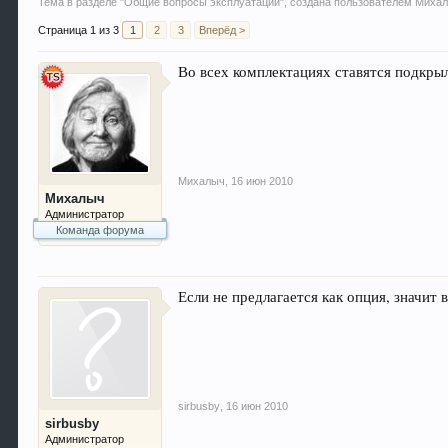
Тема в разделе "
Общие вопросы эксплуатации
", создана пользователем
Миха
Страница 1 из 3
1
2
3
Вперёд >
Во всех комплектациях ставятся подкры
Михалыч
,
16 июн 2010
Михалыч
Администратор
Команда форума
Если не предлагается как опция, значит в
sirbusby
,
16 июн 2010
sirbusby
Администратор