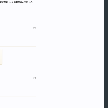
лков и в продаже их
#7
#8