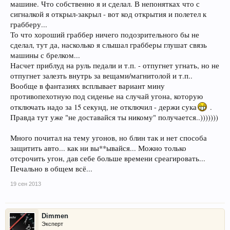
машине. Что собственно я и сделал. В непонятках что с
сигналкой я открыл-закрыл - вот код открытия и полетел к
грабберу...
То что хороший граббер ничего подозрительного бы не
сделал, тут да, насколько я слышал грабберы глушат связь
машины с брелком...
Насчет приблуд на руль педали и т.п. - отпугнет угнать, но не
отпугнет залезть внутрь за вещами/магнитолой и т.п..
Вообще в фантазиях всплывает вариант мину
противопехотную под сиденье на случай угона, которую
отключать надо за 15 секунд, не отключил - держи сука
.
Правда тут уже "не доставайся ты никому" получается..)))))))
Много почитал на тему угонов, но блин так и нет способа
защитить авто... как ни вы**ывайся... Можно только
отсрочить угон, дав себе больше времени среагировать...
Печально в общем всё...
19 сен 2013
Dimmen
Эксперт