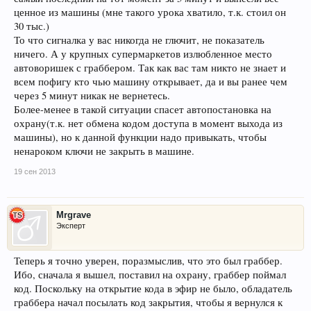
ценное из машины (мне такого урока хватило, т.к. стоил он
30 тыс.)
То что сигналка у вас никогда не глючит, не показатель
ничего. А у крупных супермаркетов излюбленное место
автоворишек с граббером. Так как вас там никто не знает и
всем пофигу кто чью машину открывает, да и вы ранее чем
через 5 минут никак не вернетесь.
Более-менее в такой ситуации спасет автопостановка на
охрану(т.к. нет обмена кодом доступа в момент выхода из
машины), но к данной функции надо привыкать, чтобы
ненароком ключи не закрыть в машине.
19 сен 2013
Mrgrave
Эксперт
Теперь я точно уверен, поразмыслив, что это был граббер.
Ибо, сначала я вышел, поставил на охрану, граббер поймал
код. Поскольку на открытие кода в эфир не было, обладатель
граббера начал посылать код закрытия, чтобы я вернулся к