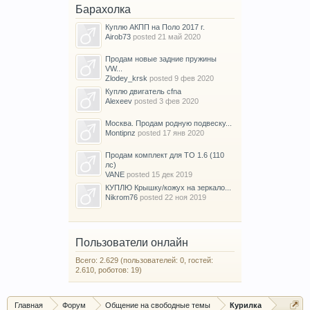
Барахолка
Куплю АКПП на Поло 2017 г.
Airob73
posted
21 май 2020
Продам новые задние пружины
VW...
Zlodey_krsk
posted
9 фев 2020
Куплю двигатель cfna
Alexeev
posted
3 фев 2020
Москва. Продам родную подвеску...
Montipnz
posted
17 янв 2020
Продам комплект для ТО 1.6 (110
лс)
VANE
posted
15 дек 2019
КУПЛЮ Крышку/кожух на зеркало...
Nikrom76
posted
22 ноя 2019
Пользователи онлайн
Всего: 2.629 (пользователей: 0, гостей:
2.610, роботов: 19)
Главная
Форум
Общение на свободные темы
Курилка