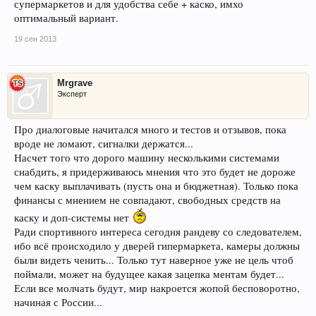
супермаркетов и для удобства себе + каско, имхо
оптимальный вариант.
19 сен 2013
Mrgrave
Эксперт
Про диалоговые начитался много и тестов и отзывов, пока
вроде не ломают, сигналки держатся...
Насчет того что дорого машину несколькими системами
снабдить, я придерживаюсь мнения что это будет не дороже
чем каску выплачивать (пусть она и бюджетная). Только пока
финансы с мнением не совпадают, свободных средств на
каску и доп-системы нет
Ради спортивного интереса сегодня рандеву со следователем,
ибо всё происходило у дверей гипермаркета, камеры должны
были видеть ченить... Только тут наверное уже не цель чтоб
поймали, может на будущее какая зацепка ментам будет...
Если все молчать будут, мир накроется жопой бесповоротно,
начиная с России...