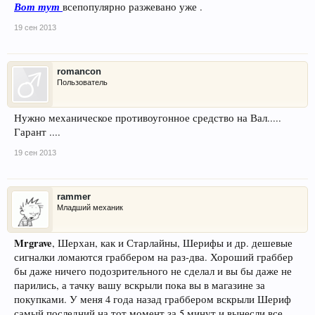
Вот тут
всепопулярно разжевано уже .
19 сен 2013
romancon
Пользователь
Нужно механическое противоугонное средство на Вал.....
Гарант ....
19 сен 2013
rammer
Младший механик
Mrgrave
, Шерхан, как и Старлайны, Шерифы и др. дешевые
сигналки ломаются граббером на раз-два. Хороший граббер
бы даже ничего подозрительного не сделал и вы бы даже не
парились, а тачку вашу вскрыли пока вы в магазине за
покупками. У меня 4 года назад граббером вскрыли Шериф
самый последний на тот момент за 5 минут и вынесли все