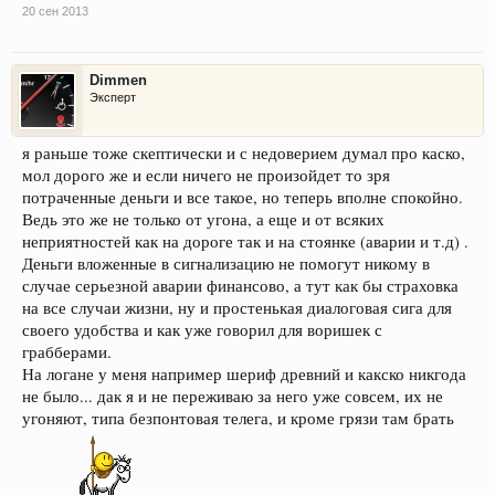
20 сен 2013
Dimmen
Эксперт
я раньше тоже скептически и с недоверием думал про каско,
мол дорого же и если ничего не произойдет то зря
потраченные деньги и все такое, но теперь вполне спокойно.
Ведь это же не только от угона, а еще и от всяких
неприятностей как на дороге так и на стоянке (аварии и т.д) .
Деньги вложенные в сигнализацию не помогут никому в
случае серьезной аварии финансово, а тут как бы страховка
на все случаи жизни, ну и простенькая диалоговая сига для
своего удобства и как уже говорил для воришек с
грабберами.
На логане у меня например шериф древний и какско никгода
не было... дак я и не переживаю за него уже совсем, их не
угоняют, типа безпонтовая телега, и кроме грязи там брать