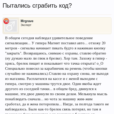
Пытались сграбить код?
Mrgrave
Эксперт
В общем сегодня наблюдал удивительное поведение
сигнализации... У гипера Магнит поставил авто... отхожу 20
метров - сигналка начинает пикать будто я нажимаю кнопку
"закрыть". Возвращаюсь, снимаю с охраны, ставлю обратно
(ну думаю мало ли глюк в брелке). Хер там. Захожу в гипер -
хрясь, брелок пищит и показывает что тачка открыта! о_О
Специально повесил за карабинчик на ремень (чтобы кнопки
случайно не нажимались).Ставлю на охрану снова, не выходя
из магазина. Расплатился на кассе и с женой выходим с
гипера, смотрю у машины трутся двое. Один якобы ждет
другого из соседней тачки... в общем бред, двинулся к
машине, эти двое двинули по своим делам. Мелькнула мысль
понаблюдать сначала... но чота за машину жим-жим
сработал, да и жена поторопила... Нигде, за полгода такого не
наблюдалось. Было как-то брелок связь потерял, но там я