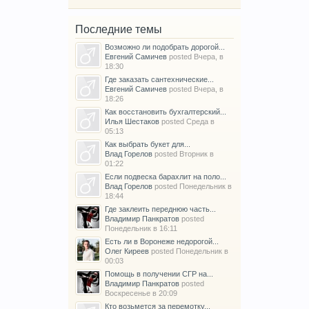
Последние темы
Возможно ли подобрать дорогой...
Евгений Самичев
posted
Вчера, в
18:30
Где заказать сантехнические...
Евгений Самичев
posted
Вчера, в
18:26
Как восстановить бухгалтерский...
Илья Шестаков
posted
Среда в
05:13
Как выбрать букет для...
Влад Горелов
posted
Вторник в
01:22
Если подвеска барахлит на поло...
Влад Горелов
posted
Понедельник в
18:44
Где заклеить переднюю часть...
Владимир Панкратов
posted
Понедельник в 16:11
Есть ли в Воронеже недорогой...
Олег Киреев
posted
Понедельник в
00:03
Помощь в получении СГР на...
Владимир Панкратов
posted
Воскресенье в 20:09
Кто возьмется за перемотку...