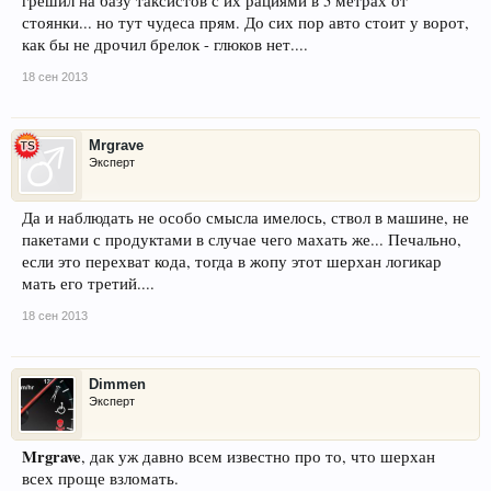
грешил на базу таксистов с их рациями в 5 метрах от
стоянки... но тут чудеса прям. До сих пор авто стоит у ворот,
как бы не дрочил брелок - глюков нет....
18 сен 2013
Mrgrave
Эксперт
Да и наблюдать не особо смысла имелось, ствол в машине, не
пакетами с продуктами в случае чего махать же... Печально,
если это перехват кода, тогда в жопу этот шерхан логикар
мать его третий....
18 сен 2013
Dimmen
Эксперт
Mrgrave
, дак уж давно всем известно про то, что шерхан
всех проще взломать.