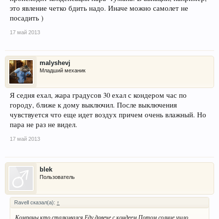
это явление четко бдить надо. Иначе можно самолет не
посадить )
17 май 2013
malyshevj
Младший механик
Я седня ехал, жара градусов 30 ехал с кондером час по
городу, ближе к дому выключил. После выключения
чувствуется что еще идет воздух причем очень влажный. Но
пара не раз не видел.
17 май 2013
blek
Пользователь
Ravell сказал(а):
↑
Комраны,кто сталкивался.Еду давече с кондеем.Потом солнце ушло