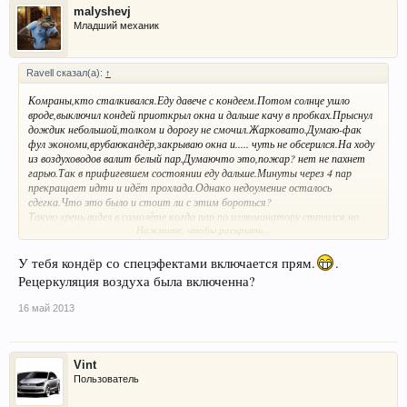
malyshevj
Младший механик
Ravell сказал(а):
↑
Комраны,кто сталкивался.Еду давече с кондеем.Потом солнце ушло
вроде,выключил кондей приоткрыл окна и дальше качу в пробках.Прыснул
дождик небольшой,толком и дорогу не смочил.Жарковато.Думаю-фак
фул экономи,врубаюкандёр,закрываю окна и..... чуть не обсерился.На ходу
из воздуховодов валит белый пар.Думаючто это,пожар? нет не пахнет
гарью.Так в прифигевшем состоянии еду дальше.Минуты через 4 пар
прекращает идти и идёт прохлада.Однако недоумение осталось
сдегка.Что это было и стоит ли с этим бороться?
Такую хрень видел в самолёте когда пар по иллюминатору струился,но
Нажмите, чтобы раскрыть...
там типа влажность поддерживали.
У тебя кондёр со спецэфектами включается прям.
.
Рецеркуляция воздуха была включенна?
16 май 2013
Vint
Пользователь