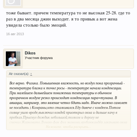
тоже бывает. причем температура то не высокая 25-28. где то
раз в два месяца джин выходит. я то привык а вот жена
увидела столько было эмоций.
16 авг 2013
Dikos
Участник форума
Air сказал(а):
↑
Все верно. Физика. Повышенная влажность, но воздух пока прозрачный -
температура близка к точке росы - температуре начала конденсации.
При малейшем дальнейшем понижении температуры в обычном
прозрачном воздухе резко происходит конденсация пара=тумана. В
авиации, например, это явление четко бдить надо. Иначе можно самолет
не посадить ) Комраны,кто сталкивался.Еду давече с кондеем.Потом
солнце ушло вроде,выключил кондей приоткрыл окна и дальше качу в
пробках.Прыснул дождик небольшой,толком и дорогу не
смочил.Жарковато.Думаю-фак фул экономи,врубаюкандёр,закрываю окна
Нажмите, чтобы раскрыть...
и..... чуть не обсерился.На ходу из воздуховодов валит белый
пар.Думаючто это,пожар? нет не пахнет гарью.Так в прифигевшем
состоянии еду дальше.Минуты через 4 пар прекращает идти и идёт