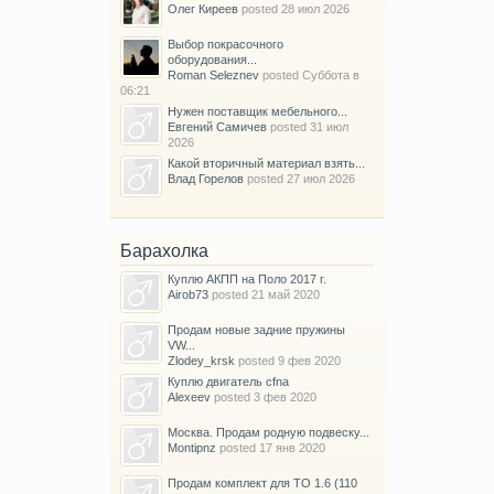
Олег Киреев
posted
28 июл 2026
Выбор покрасочного
оборудования...
Roman Seleznev
posted
Суббота в
06:21
Нужен поставщик мебельного...
Евгений Самичев
posted
31 июл
2026
Какой вторичный материал взять...
Влад Горелов
posted
27 июл 2026
Барахолка
Куплю АКПП на Поло 2017 г.
Airob73
posted
21 май 2020
Продам новые задние пружины
VW...
Zlodey_krsk
posted
9 фев 2020
Куплю двигатель cfna
Alexeev
posted
3 фев 2020
Москва. Продам родную подвеску...
Montipnz
posted
17 янв 2020
Продам комплект для ТО 1.6 (110