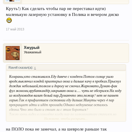
Круть!) Как сделать чтобы пар не переставал идти)
маленькую лазерную установку в Полика и вечером диско
17 май 2013
Хмурый
Уважаемый
Ravell сказал(а):
↑
Комраны,кто сталкивался.Еду давече с кондеем.Потом солнце ушло
вроде,выключил кондей приоткрыл окна и дальше качу в пробках.Прыснул
дождик небольшой,толком и дорогу не смочил.Жарковато.Думаю-фак
фул экономи,врубаюкандёр,закрываю окна и..... чуть не обсерился.На ходу
из воздуховодов валит белый пар.Думаючто это,пожар? нет не пахнет
гарью.Так в прифигевшем состоянии еду дальше.Минуты через 4 пар
прекращает идти и идёт прохлада.Однако недоумение осталось
сдегка.Что это было и стоит ли с этим бороться?
Такую хрень видел в самолёте когда пар по иллюминатору струился,но
Нажмите, чтобы раскрыть...
там типа влажность поддерживали.
на ПОЛО пока не замечал, а на шевроле раньше так