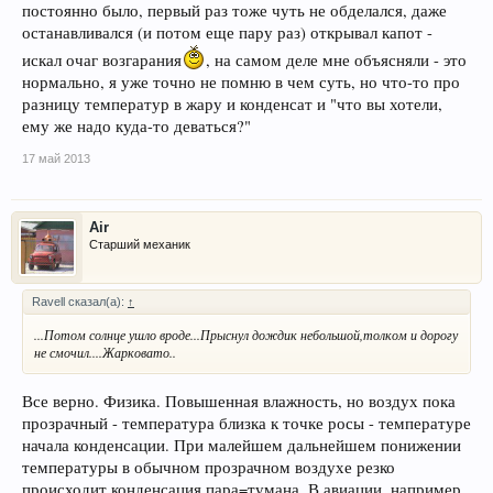
постоянно было, первый раз тоже чуть не обделался, даже
останавливался (и потом еще пару раз) открывал капот -
искал очаг возгарания
, на самом деле мне объясняли - это
нормально, я уже точно не помню в чем суть, но что-то про
разницу температур в жару и конденсат и "что вы хотели,
ему же надо куда-то деваться?"
17 май 2013
Air
Старший механик
Ravell сказал(а):
↑
...Потом солнце ушло вроде...Прыснул дождик небольшой,толком и дорогу
не смочил....Жарковато..
Все верно. Физика. Повышенная влажность, но воздух пока
прозрачный - температура близка к точке росы - температуре
начала конденсации. При малейшем дальнейшем понижении
температуры в обычном прозрачном воздухе резко
происходит конденсация пара=тумана. В авиации, например,