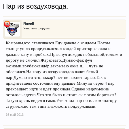
Пар из воздуховода.
Ravell
Участник форума
Комраны,кто сталкивался.Еду давече с кондеем.Потом
солнце ушло вроде,выключил кондей приоткрыл окна и
дальше качу в пробках.Прыснул дождик небольшой,толком и
дорогу не смочил.Жарковато.Думаю-фак фул
экономи,врубаюкандёр,закрываю окна и..... чуть не
обсерился.На ходу из воздуховодов валит белый
пар.Думаючто это,пожар? нет не пахнет гарью.Так в
прифигевшем состоянии еду дальше.Минуты через 4 пар
прекращает идти и идёт прохлада.Однако недоумение
осталось сдегка.Что это было и стоит ли с этим бороться?
Такую хрень видел в самолёте когда пар по иллюминатору
струился,но там типа влажность поддерживали.
16 май 2013