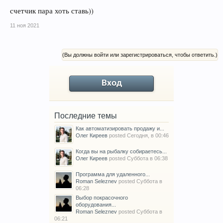
прохлада.Однако недоумение осталось сдегка.Что это было и стоит ли с
счетчик пара хоть ставь))
этим бороться?
Такую хрень видел в самолёте когда пар по иллюминатору струился,но
11 ноя 2021
там типа влажность поддерживали. Вариант установить счетчик пара
от
teplokom
.
(Вы должны войти или зарегистрироваться, чтобы ответить.)
Вход
Последние темы
Как автоматизировать продажу и...
Олег Киреев
posted
Сегодня, в 00:46
Когда вы на рыбалку собираетесь...
Олег Киреев
posted
Суббота в 06:38
Программа для удаленного...
Roman Seleznev
posted
Суббота в
06:28
Выбор покрасочного
оборудования...
Roman Seleznev
posted
Суббота в
06:21