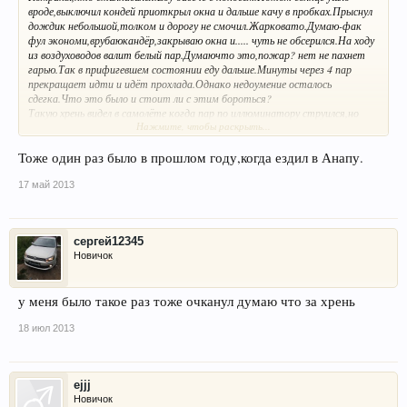
вроде,выключил кондей приоткрыл окна и дальше качу в пробках.Прыснул
дождик небольшой,толком и дорогу не смочил.Жарковато.Думаю-фак
фул экономи,врубаюкандёр,закрываю окна и..... чуть не обсерился.На ходу
из воздуховодов валит белый пар.Думаючто это,пожар? нет не пахнет
гарью.Так в прифигевшем состоянии еду дальше.Минуты через 4 пар
прекращает идти и идёт прохлада.Однако недоумение осталось
сдегка.Что это было и стоит ли с этим бороться?
Такую хрень видел в самолёте когда пар по иллюминатору струился,но
Нажмите, чтобы раскрыть...
там типа влажность поддерживали.
Тоже один раз было в прошлом году,когда ездил в Анапу.
17 май 2013
сергей12345
Новичок
у меня было такое раз тоже очканул думаю что за хрень
18 июл 2013
ejjj
Новичок