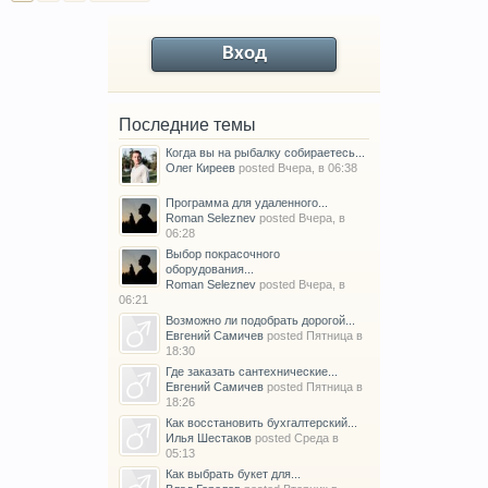
Вход
Последние темы
Когда вы на рыбалку собираетесь...
Олег Киреев
posted
Вчера, в 06:38
Программа для удаленного...
Roman Seleznev
posted
Вчера, в
06:28
Выбор покрасочного
оборудования...
Roman Seleznev
posted
Вчера, в
06:21
Возможно ли подобрать дорогой...
Евгений Самичев
posted
Пятница в
18:30
Где заказать сантехнические...
Евгений Самичев
posted
Пятница в
18:26
Как восстановить бухгалтерский...
Илья Шестаков
posted
Среда в
05:13
Как выбрать букет для...