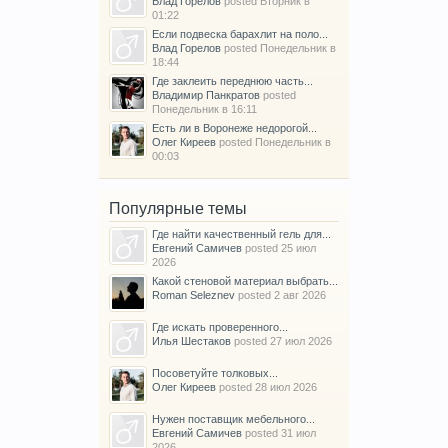
Влад Горелов
posted
Вторник в
01:22
Если подвеска барахлит на поло...
Влад Горелов
posted
Понедельник в
18:44
Где заклеить переднюю часть...
Владимир Панкратов
posted
Понедельник в 16:11
Есть ли в Воронеже недорогой...
Олег Киреев
posted
Понедельник в
00:03
Популярные темы
Где найти качественный гель для...
Евгений Самичев
posted
25 июл
2026
Какой стеновой материал выбрать...
Roman Seleznev
posted
2 авг 2026
Где искать проверенного...
Илья Шестаков
posted
27 июл 2026
Посоветуйте толковых...
Олег Киреев
posted
28 июл 2026
Нужен поставщик мебельного...
Евгений Самичев
posted
31 июл
2026