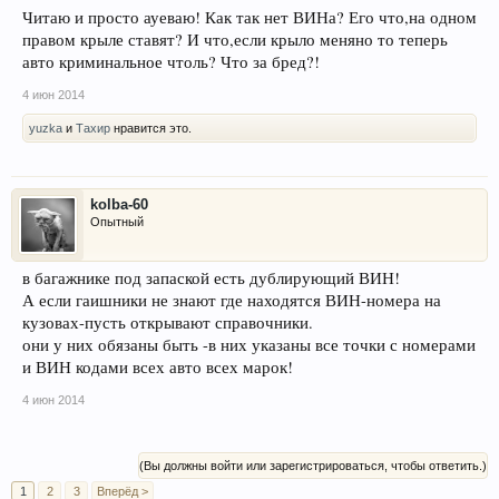
Читаю и просто ауеваю! Как так нет ВИНа? Его что,на одном
правом крыле ставят? И что,если крыло меняно то теперь
авто криминальное чтоль? Что за бред?!
4 июн 2014
yuzka
и
Тахир
нравится это.
kolba-60
Опытный
в багажнике под запаской есть дублирующий ВИН!
А если гаишники не знают где находятся ВИН-номера на
кузовах-пусть открывают справочники.
они у них обязаны быть -в них указаны все точки с номерами
и ВИН кодами всех авто всех марок!
4 июн 2014
(Вы должны войти или зарегистрироваться, чтобы ответить.)
1
2
3
Вперёд >