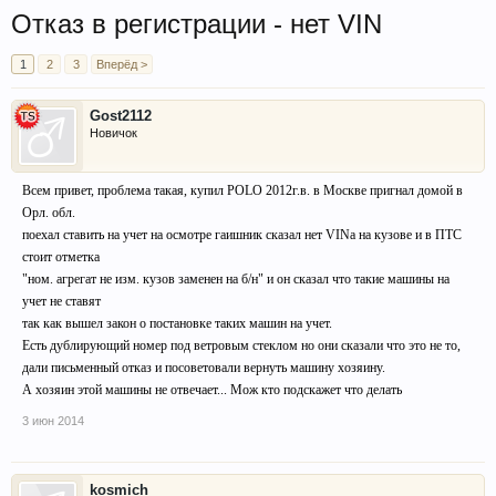
Отказ в регистрации - нет VIN
1
2
3
Вперёд >
Gost2112
Новичок
Всем привет, проблема такая, купил POLO 2012г.в. в Москве пригнал домой в
Орл. обл.
поехал ставить на учет на осмотре гаишник сказал нет VINa на кузове и в ПТС
стоит отметка
"ном. агрегат не изм. кузов заменен на б/н" и он сказал что такие машины на
учет не ставят
так как вышел закон о постановке таких машин на учет.
Есть дублирующий номер под ветровым стеклом но они сказали что это не то,
дали письменный отказ и посоветовали вернуть машину хозяину.
А хозяин этой машины не отвечает... Мож кто подскажет что делать
3 июн 2014
kosmich