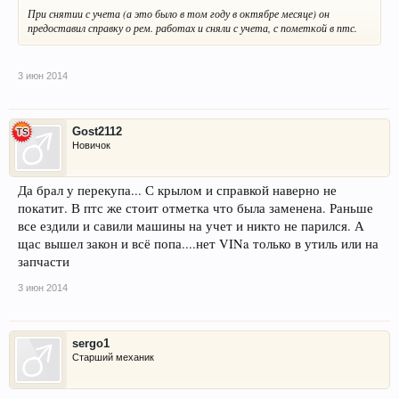
При снятии с учета (а это было в том году в октябре месяце) он
предоставил справку о рем. работах и сняли с учета, с пометкой в птс.
3 июн 2014
Gost2112
Новичок
Да брал у перекупа... С крылом и справкой наверно не
покатит. В птс же стоит отметка что была заменена. Раньше
все ездили и савили машины на учет и никто не парился. А
щас вышел закон и всё попа....нет VINa только в утиль или на
запчасти
3 июн 2014
sergo1
Старший механик