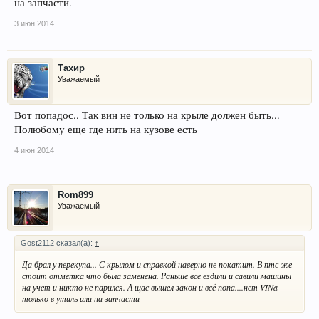
на запчасти.
3 июн 2014
Тахир
Уважаемый
Вот попадос.. Так вин не только на крыле должен быть...
Полюбому еще где нить на кузове есть
4 июн 2014
Rom899
Уважаемый
Gost2112 сказал(а):
↑
Да брал у перекупа... С крылом и справкой наверно не покатит. В птс же
стоит отметка что была заменена. Раньше все ездили и савили машины
на учет и никто не парился. А щас вышел закон и всё попа....нет VINa
только в утиль или на запчасти