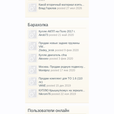
Какой вторичный материал взять...
Влад Горелов
posted
27 июл 2026
Барахолка
Куплю АКПП на Поло 2017 г.
Airob73
posted
21 май 2020
Продам новые задние пружины
VW...
Zlodey_krsk
posted
9 фев 2020
Куплю двигатель cfna
Alexeev
posted
3 фев 2020
Москва. Продам родную подвеску...
Montipnz
posted
17 янв 2020
Продам комплект для ТО 1.6 (110
лс)
VANE
posted
15 дек 2019
КУПЛЮ Крышку/кожух на зеркало...
Nikrom76
posted
22 ноя 2019
Пользователи онлайн