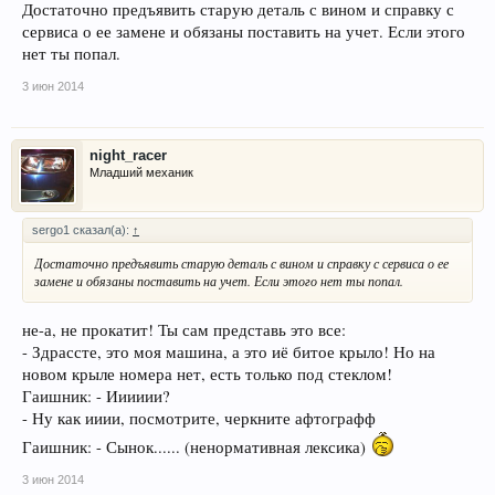
Достаточно предъявить старую деталь с вином и справку с
сервиса о ее замене и обязаны поставить на учет. Если этого
нет ты попал.
3 июн 2014
night_racer
Младший механик
sergo1 сказал(а):
↑
Достаточно предъявить старую деталь с вином и справку с сервиса о ее
замене и обязаны поставить на учет. Если этого нет ты попал.
не-а, не прокатит! Ты сам представь это все:
- Здрассте, это моя машина, а это иё битое крыло! Но на
новом крыле номера нет, есть только под стеклом!
Гаишник: - Ииииии?
- Ну как ииии, посмотрите, черкните афтографф
Гаишник: - Сынок...... (ненормативная лексика)
3 июн 2014