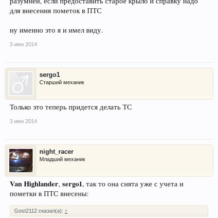
разумней, если предоставить старое крыло и справку надо
для внесения пометок в ПТС
ну именно это я и имел виду.
3 июн 2014
sergo1
Старший механик
Только это теперь придется делать ТС
3 июн 2014
night_racer
Младший механик
Van Highlander
sergo1
,
, так то она снята уже с учета и
пометки в ПТС внесены:
Gost2112 сказал(а):
↑