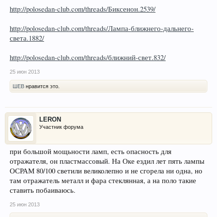
http://polosedan-club.com/threads/Биксенон.2539/
http://polosedan-club.com/threads/Лампа-ближнего-дальнего-
света.1882/
http://polosedan-club.com/threads/ближний-свет.832/
25 июн 2013
ШЕВ
нравится это.
LERON
Участник форума
при большой мощьности ламп, есть опасность для
отражателя, он пластмассовый. На Оке ездил лет пять лампы
ОСРАМ 80/100 светили великолепно и не сгорела ни одна, но
там отражатель металл и фара стеклянная, а на поло такие
ставить побаиваюсь.
25 июн 2013