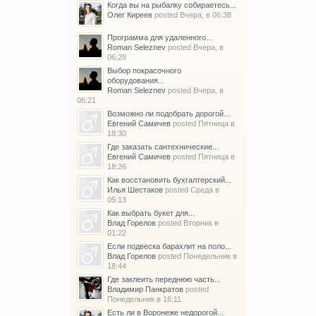
Когда вы на рыбалку собираетесь...
Олег Киреев
posted
Вчера, в 06:38
Программа для удаленного...
Roman Seleznev
posted
Вчера, в
06:28
Выбор покрасочного
оборудования...
Roman Seleznev
posted
Вчера, в
06:21
Возможно ли подобрать дорогой...
Евгений Самичев
posted
Пятница в
18:30
Где заказать сантехнические...
Евгений Самичев
posted
Пятница в
18:26
Как восстановить бухгалтерский...
Илья Шестаков
posted
Среда в
05:13
Как выбрать букет для...
Влад Горелов
posted
Вторник в
01:22
Если подвеска барахлит на поло...
Влад Горелов
posted
Понедельник в
18:44
Где заклеить переднюю часть...
Владимир Панкратов
posted
Понедельник в 16:11
Есть ли в Воронеже недорогой...