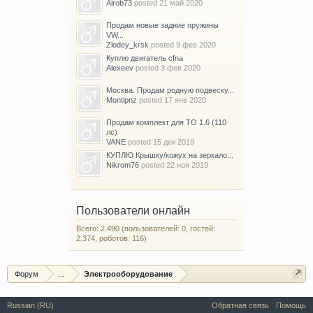
Airob73
posted
21 май 2020
Продам новые задние пружины
VW...
Zlodey_krsk
posted
9 фев 2020
Куплю двигатель cfna
Alexeev
posted
3 фев 2020
Москва. Продам родную подвеску...
Montipnz
posted
17 янв 2020
Продам комплект для ТО 1.6 (110
лс)
VANE
posted
15 дек 2019
КУПЛЮ Крышку/кожух на зеркало...
Nikrom76
posted
22 ноя 2019
Пользователи онлайн
Всего: 2.490 (пользователей: 0, гостей:
2.374, роботов: 116)
Форум
...
Электрооборудование
Russian (RU)
Обратная связь
Помощь