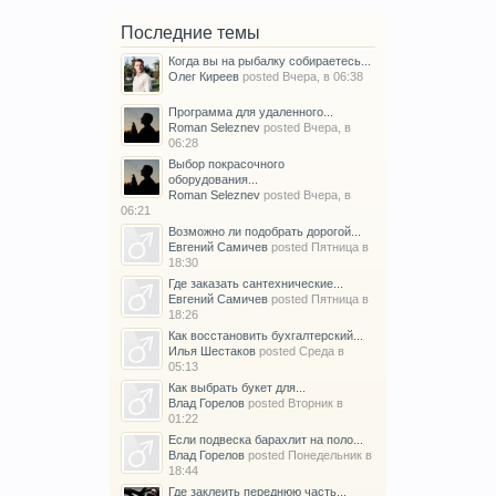
Последние темы
Когда вы на рыбалку собираетесь...
Олег Киреев
posted
Вчера, в 06:38
Программа для удаленного...
Roman Seleznev
posted
Вчера, в
06:28
Выбор покрасочного
оборудования...
Roman Seleznev
posted
Вчера, в
06:21
Возможно ли подобрать дорогой...
Евгений Самичев
posted
Пятница в
18:30
Где заказать сантехнические...
Евгений Самичев
posted
Пятница в
18:26
Как восстановить бухгалтерский...
Илья Шестаков
posted
Среда в
05:13
Как выбрать букет для...
Влад Горелов
posted
Вторник в
01:22
Если подвеска барахлит на поло...
Влад Горелов
posted
Понедельник в
18:44
Где заклеить переднюю часть...