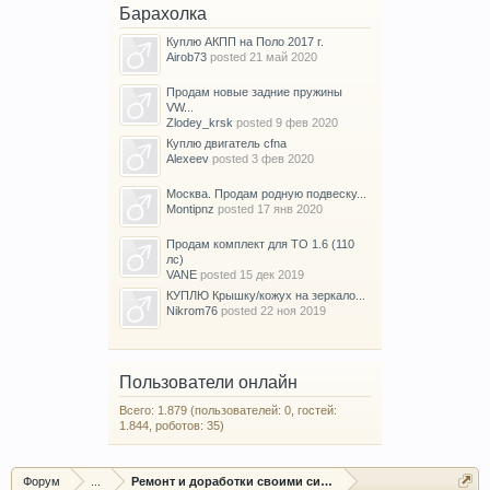
Барахолка
Куплю АКПП на Поло 2017 г.
Airob73
posted
21 май 2020
Продам новые задние пружины
VW...
Zlodey_krsk
posted
9 фев 2020
Куплю двигатель cfna
Alexeev
posted
3 фев 2020
Москва. Продам родную подвеску...
Montipnz
posted
17 янв 2020
Продам комплект для ТО 1.6 (110
лс)
VANE
posted
15 дек 2019
КУПЛЮ Крышку/кожух на зеркало...
Nikrom76
posted
22 ноя 2019
Пользователи онлайн
Всего: 1.879 (пользователей: 0, гостей:
1.844, роботов: 35)
Форум
...
Ремонт и доработки своими силами