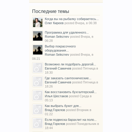
Последние темы
Когда вы на рыбалку собираетесь...
Олег Киреев
posted
Вчера, в 06:38
Программа для удаленного...
Roman Seleznev
posted
Вчера, в
06:28
Выбор покрасочного
оборудования...
Roman Seleznev
posted
Вчера, в
06:21
Возможно ли подобрать дорогой...
Евгений Самичев
posted
Пятница в
18:30
Где заказать сантехнические...
Евгений Самичев
posted
Пятница в
18:26
Как восстановить бухгалтерский...
Илья Шестаков
posted
Среда в
05:13
Как выбрать букет для...
Влад Горелов
posted
Вторник в
01:22
Если подвеска барахлит на поло...
Влад Горелов
posted
Понедельник в
18:44