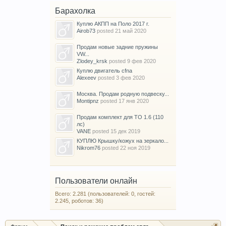
Барахолка
Куплю АКПП на Поло 2017 г.
Airob73
posted
21 май 2020
Продам новые задние пружины
VW...
Zlodey_krsk
posted
9 фев 2020
Куплю двигатель cfna
Alexeev
posted
3 фев 2020
Москва. Продам родную подвеску...
Montipnz
posted
17 янв 2020
Продам комплект для ТО 1.6 (110
лс)
VANE
posted
15 дек 2019
КУПЛЮ Крышку/кожух на зеркало...
Nikrom76
posted
22 ноя 2019
Пользователи онлайн
Всего: 2.281 (пользователей: 0, гостей:
2.245, роботов: 36)