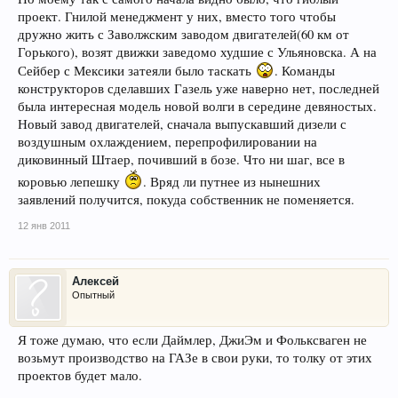
проект. Гнилой менеджмент у них, вместо того чтобы
дружно жить с Заволжским заводом двигателей(60 км от
Горького), возят движки заведомо худшие с Ульяновска. А на
Сейбер с Мексики затеяли было таскать
. Команды
конструкторов сделавших Газель уже наверно нет, последней
была интересная модель новой волги в середине девяностых.
Новый завод двигателей, сначала выпускавший дизели с
воздушным охлаждением, перепрофилировании на
диковинный Штаер, почивший в бозе. Что ни шаг, все в
коровью лепешку
. Вряд ли путнее из нынешних
заявлений получится, покуда собственник не поменяется.
12 янв 2011
Алексей
Опытный
Я тоже думаю, что если Даймлер, ДжиЭм и Фольксваген не
возьмут производство на ГАЗе в свои руки, то толку от этих
проектов будет мало.