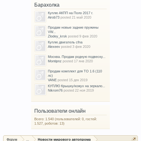
Барахолка
Куплю АКПП на Поло 2017 г.
Airob73
posted
21 май 2020
Продам новые задние пружины
VW...
Zlodey_krsk
posted
9 фев 2020
Куплю двигатель cfna
Alexeev
posted
3 фев 2020
Москва. Продам родную подвеску...
Montipnz
posted
17 янв 2020
Продам комплект для ТО 1.6 (110
лс)
VANE
posted
15 дек 2019
КУПЛЮ Крышку/кожух на зеркало...
Nikrom76
posted
22 ноя 2019
Пользователи онлайн
Всего: 1.540 (пользователей: 0, гостей:
1.527, роботов: 13)
Форум
...
Новости мирового автопрома