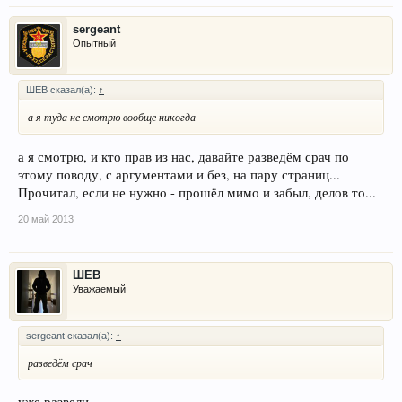
sergeant
Опытный
ШЕВ сказал(а):
↑
а я туда не смотрю вообще никогда
а я смотрю, и кто прав из нас, давайте разведём срач по
этому поводу, с аргументами и без, на пару страниц...
Прочитал, если не нужно - прошёл мимо и забыл, делов то...
20 май 2013
ШЕВ
Уважаемый
sergeant сказал(а):
↑
разведём срач
уже развели...