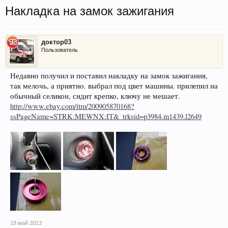
Накладка на замок зажигания
доктор03
Пользователь
Недавно получил и поставил накладку на замок зажигания,
так мелочь, а приятно. выбрал под цвет машины. прилепил на
обычный селикон, сидит крепко, ключу не мешает.
http://www.ebay.com/itm/200905870168?
ssPageName=STRK:MEWNX:IT&_trksid=p3984.m1439.l2649
19 май 2013