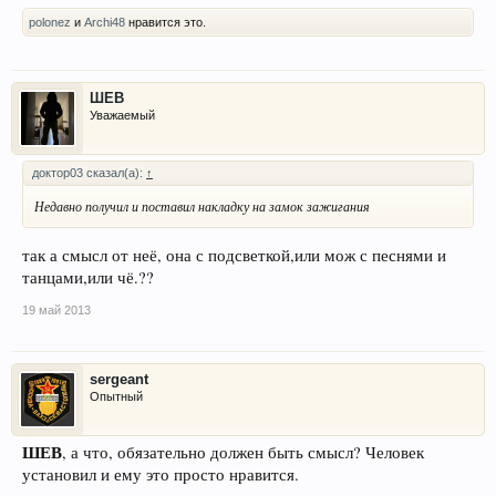
polonez
и
Archi48
нравится это.
ШЕВ
Уважаемый
доктор03 сказал(а):
↑
Недавно получил и поставил накладку на замок зажигания
так а смысл от неё, она с подсветкой,или мож с песнями и
танцами,или чё.??
19 май 2013
sergeant
Опытный
ШЕВ
, а что, обязательно должен быть смысл? Человек
установил и ему это просто нравится.