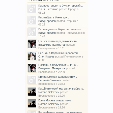
Как восстановить бухгалтерский...
Илья Шестаков
posted
Среда в
05:13
Как выбрать букет для...
Влад Горелов
posted
Вторник в
01:22
Если подвеска барахлит на поло...
Влад Горелов
posted
Понедельник в
18:44
Где заклеить переднюю часть...
Владимир Панкратов
posted
Понедельник в 16:11
Есть ли в Воронеже недорогой...
Олег Киреев
posted
Понедельник в
00:03
Помощь в получении СГР на...
Владимир Панкратов
posted
Воскресенье в 20:09
Кто возьмется за перемотку...
Евгений Самичев
posted
Воскресенье в 19:53
Какой стеновой материал выбрать...
Roman Seleznev
posted
Воскресенье в 19:20
Где в Москве оперативно...
Roman Seleznev
posted
Воскресенье в 19:16
Какая фирма делает долговечные...