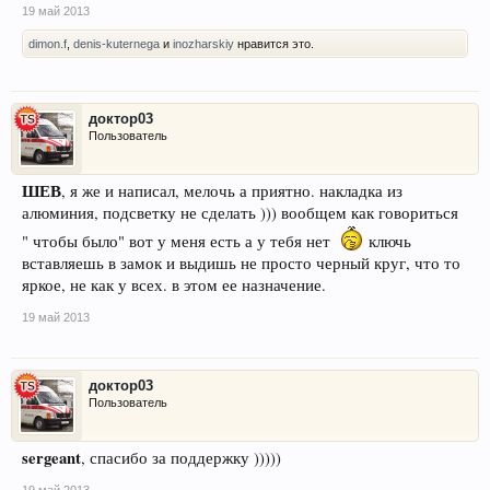
19 май 2013
dimon.f
,
denis-kuternega
и
inozharskiy
нравится это.
доктор03
Пользователь
ШЕВ
, я же и написал, мелочь а приятно. накладка из
алюминия, подсветку не сделать ))) вообщем как говориться
" чтобы было" вот у меня есть а у тебя нет
ключь
вставляешь в замок и выдишь не просто черный круг, что то
яркое, не как у всех. в этом ее назначение.
19 май 2013
доктор03
Пользователь
sergeant
, спасибо за поддержку )))))
19 май 2013