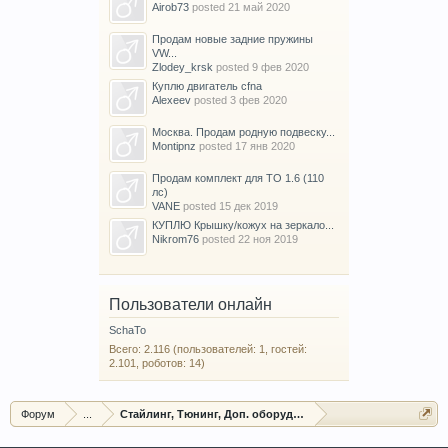
Airob73
posted
21 май 2020
Продам новые задние пружины
VW...
Zlodey_krsk
posted
9 фев 2020
Куплю двигатель cfna
Alexeev
posted
3 фев 2020
Москва. Продам родную подвеску...
Montipnz
posted
17 янв 2020
Продам комплект для ТО 1.6 (110
лс)
VANE
posted
15 дек 2019
КУПЛЮ Крышку/кожух на зеркало...
Nikrom76
posted
22 ноя 2019
Пользователи онлайн
SchaTo
Всего: 2.116 (пользователей: 1, гостей:
2.101, роботов: 14)
Форум
...
Стайлинг, Тюнинг, Доп. оборудование, Защита