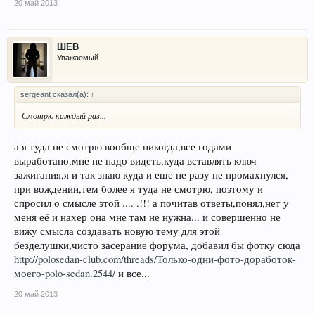
20 май 2013
ШЕВ
Уважаемый
sergeant сказал(а):
↑
Смотрю каждый раз...
а я туда не смотрю вообще никогда,все годами
выработано,мне не надо видеть,куда вставлять ключ
зажигания,я и так знаю куда и еще не разу не промахнулся,
при вождении,тем более я туда не смотрю, поэтому и
спросил о смысле этой .... .!!! а почитав ответы,понял,нет у
меня её и нахер она мне там не нужна... и совершенно не
вижу смысла создавать новую тему для этой
безделушки,чисто засерание форума, добавил бы фотку сюда
http://polosedan-club.com/threads/Только-одни-фото-доработок-
моего-polo-sedan.2544/
и все...
20 май 2013