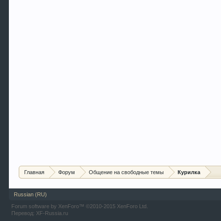
Главная
Форум
Общение на свободные темы
Курилка
Russian (RU)
Forum software by XenForo™
©2010-2015 XenForo Ltd.
Перевод:
XF-Russia.ru