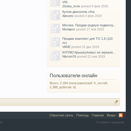
VW...
Zlodey_krsk
posted
9 фев 2020
Куплю двигатель cfna
Alexeev
posted
3 фев 2020
Москва. Продам родную подвеску...
Montipnz
posted
17 янв 2020
Продам комплект для ТО 1.6 (110
лс)
VANE
posted
15 дек 2019
КУПЛЮ Крышку/кожух на зеркало...
Nikrom76
posted
22 ноя 2019
Пользователи онлайн
Всего: 2.394 (пользователей: 0, гостей:
2.388, роботов: 6)
Обратная связь
Помощь
Главная
Вверх
10
Условия и правила