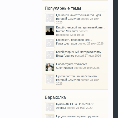
Популярные темы
Где найти качественный гель для...
Евгений Самичев
posted
25 июл
2026
Какой стеновой материал выбрать...
Roman Seleznev
posted
Воскресенье в 19:20
Где искать проверенного...
Илья Шестаков
posted
27 июл 2026
Какой вторичный материал взять...
Влад Горелов
posted
27 июл 2026
Посоветуйте толковых...
Олег Киреев
posted
28 июл 2026
Нужен поставщик мебельного...
Евгений Самичев
posted
31 июл
2026
Барахолка
Куплю АКПП на Поло 2017 г.
Airob73
posted
21 май 2020
Продам новые задние пружины