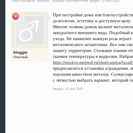
Тема в разделе "
Курилка
", создана пользователем
blogger
,
10 апр 2026
.
При постройки дома или благоустройств
долголетие, эстетику и доступную цену
Многие хозяева домов желают металлоче
аккуратного внешнего вида. Подобный м
ухода. Не наименее важную роль играет
металлического штакетника. Все они см
защиту территории. Стальные планки об
blogger
скачков температуры и коррозии. Набрав
Опытный
https://moskva.metprof.ru/shop/catalog/fasad
предполагается установка ограждения, 
хорошим качеством металла. Суперсовр
с лёгкостью выбрать вариант, который 
blogger
,
10 апр 2026