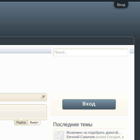
Вход
Вход
За сколько можно продать Ваш VW P
Подбор
Выкуп
Последние темы
Возможно ли подобрать дорогой...
Евгений Самичев
posted
Сегодня, в