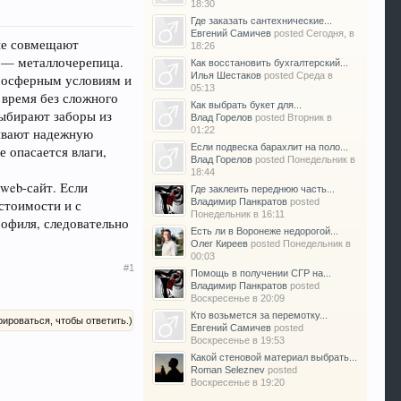
18:30
Где заказать сантехнические...
Евгений Самичев
posted
Сегодня, в
рые совмещают
18:26
я — металлочерепица.
Как восстановить бухгалтерский...
Илья Шестаков
posted
Среда в
тмосферным условиям и
05:13
 время без сложного
Как выбрать букет для...
выбирают заборы из
Влад Горелов
posted
Вторник в
01:22
чивают надежную
Если подвеска барахлит на поло...
 опасается влаги,
Влад Горелов
posted
Понедельник в
18:44
web-сайт. Если
Где заклеить переднюю часть...
Владимир Панкратов
posted
стоимости и с
Понедельник в 16:11
офиля, следовательно
Есть ли в Воронеже недорогой...
Олег Киреев
posted
Понедельник в
00:03
#1
Помощь в получении СГР на...
Владимир Панкратов
posted
Воскресенье в 20:09
Кто возьмется за перемотку...
рироваться, чтобы ответить.)
Евгений Самичев
posted
Воскресенье в 19:53
Какой стеновой материал выбрать...
Roman Seleznev
posted
Воскресенье в 19:20