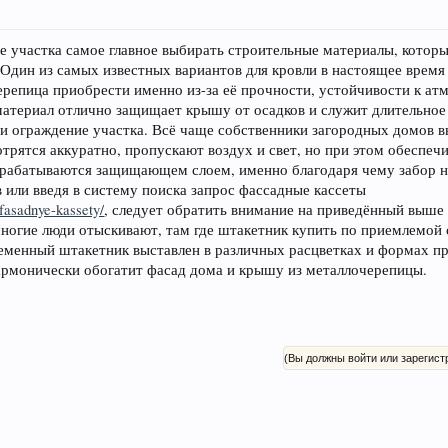
е участка самое главное выбирать строительные материалы, кото
. Один из самых известных вариантов для кровли в настоящее врем
репица приобрести именно из-за её прочности, устойчивости к а
атериал отлично защищает крышу от осадков и служит длительное
 и ограждение участка. Всё чаще собственники загородных домов 
отрятся аккуратно, пропускают воздух и свет, но при этом обеспе
рабатываются защищающем слоем, именно благодаря чему забор не
 или введя в систему поиска запрос фассадные кассеты
/fasadnye-kassety/
, следует обратить внимание на приведённый выше 
многие люди отыскивают, там где штакетник купить по приемлемой 
еменный штакетник выставлен в различных расцветках и формах пр
гармонически обогатит фасад дома и крышу из металлочерепицы.
(Вы должны войти или зарегист