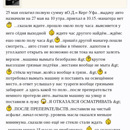
25 мая оплатил полную сумму вО.Д.= Керг-Уфа...выдачу авто
назначили на 27 мая на 10 утра..приехал в 10.15.-манагера нет
...сказали ждите..прошло около полу часа .выясняется у
него сёдня выходной
ждите час другого найдём...ждёмс
ешо около полу часа &gt;
..пришёл другой манагер.пошли
смотреть... авто стоит на мойке в тёмноте. .капотом в
угол.капот открыть не возможно если тока на капот залезть
верхом ..машина вымыта безобразно &gt;
кругом
высохшие грязные подтёки ..местами вообще не мыта &gt;
.стёкла мутные..колёса вообще в грязи.. &gt;
я
потребовал вымыть машину и поставить на освещённое
место..в ответ услышал-у нас туареги вообще грязными
забирают .а здесь какой то поло...после преперательств
немного протерли авто..выгнали машину на улицу и
поставили в лужу
..Я ОТКАЗАЛСЯ ОСМАТРИВАТЬ &gt;
..ПОСЛЕ ПРЕПЕРАТЕЛЬСТВ..поставили на чистый
асфальт..начал осмотр..уровень масла оказался меньше
минимума..сказали оно ещё не стекло стали ждать
..мерили минут 15.масла не прибавилось
..со скандалом