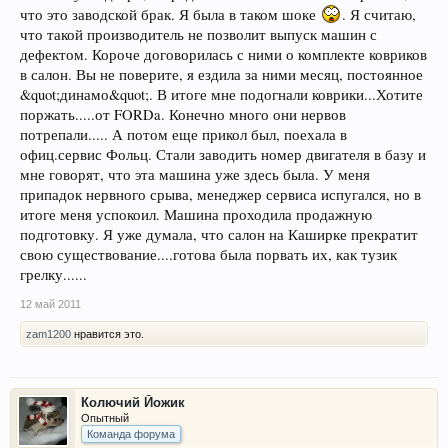
что это заводской брак. Я была в таком шоке
. Я считаю,
что такой производитель не позволит выпуск машин с
дефектом. Короче договорилась с ними о комплекте ковриков
в салон. Вы не поверите, я ездила за ними месяц, постоянное
&quot;динамо&quot;. В итоге мне подогнали коврики...Хотите
поржать.....от FORDa. Конечно много они нервов
потрепали..... А потом еще прикол был, поехала в
офиц.сервис Фольц. Стали заводить номер двигателя в базу и
мне говорят, что эта машина уже здесь была. У меня
припадок нервного срыва, менеджер сервиса испугался, но в
итоге меня успокоил. Машина проходила продажную
подготовку. Я уже думала, что салон на Каширке прекратит
свою существование....готова была порвать их, как тузик
грелку......
12 май 2011
zam1200
нравится это.
Колючий Йожик
Опытный
Команда форума