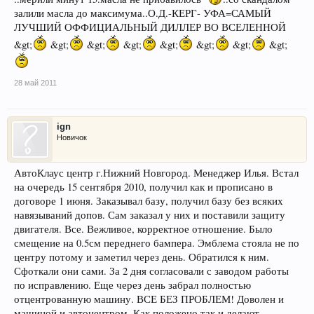
залили масла до максимума..О.Д.-КЕРГ- УФА=САМЫЙ
ЛУЧШИЙ ОФФИЦИАЛЬНЫЙ ДИЛЛЕР ВО ВСЕЛЕННОЙ
&gt;
&gt;
&gt;
&gt;
&gt;
&gt;
&gt;
&gt;
28 май 2011
ign
Новичок
АвтоКлаус центр г.Нижний Новгород. Менеджер Илья. Встал
на очередь 15 сентября 2010, получил как и прописано в
договоре 1 июня. Заказывал базу, получил базу без всяких
навязываний допов. Сам заказал у них и поставили защиту
двигателя. Все. Вежливое, корректное отношение. Было
смещение на 0.5см переднего бампера. Эмблема стояла не по
центру потому и заметил через день. Обратился к ним.
Сфоткали они сами. За 2 дня согласовали с заводом работы
по исправлению. Еще через день забрал полностью
отцентрованную машину. ВСЕ БЕЗ ПРОБЛЕМ! Доволен и
машиной и автоцентром. Как положено так и делают.