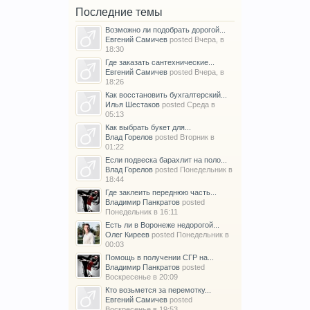
Последние темы
Возможно ли подобрать дорогой...
Евгений Самичев
posted
Вчера, в
18:30
Где заказать сантехнические...
Евгений Самичев
posted
Вчера, в
18:26
Как восстановить бухгалтерский...
Илья Шестаков
posted
Среда в
05:13
Как выбрать букет для...
Влад Горелов
posted
Вторник в
01:22
Если подвеска барахлит на поло...
Влад Горелов
posted
Понедельник в
18:44
Где заклеить переднюю часть...
Владимир Панкратов
posted
Понедельник в 16:11
Есть ли в Воронеже недорогой...
Олег Киреев
posted
Понедельник в
00:03
Помощь в получении СГР на...
Владимир Панкратов
posted
Воскресенье в 20:09
Кто возьмется за перемотку...
Евгений Самичев
posted
Воскресенье в 19:53