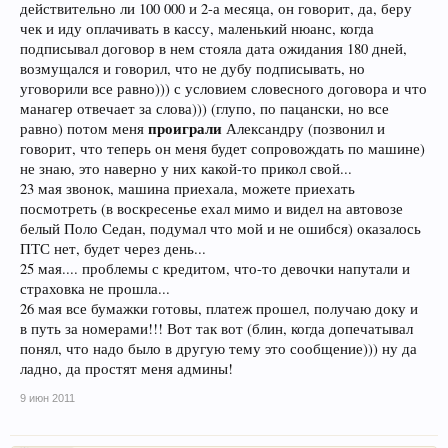
действительно ли 100 000 и 2-а месяца, он говорит, да, беру
чек и иду оплачивать в кассу, маленький нюанс, когда
подписывал договор в нем стояла дата ожидания 180 дней,
возмущался и говорил, что не дубу подписывать, но
уговорили все равно))) с условием словесного договора и что
манагер отвечает за слова))) (глупо, по пацански, но все
проиграли
равно) потом меня
Александру (позвонил и
говорит, что теперь он меня будет сопровождать по машине)
не знаю, это наверно у них какой-то прикол свой...
23 мая звонок, машина приехала, можете приехать
посмотреть (в воскресенье ехал мимо и видел на автовозе
белый Поло Седан, подумал что мой и не ошибся) оказалось
ПТС нет, будет через день...
25 мая.... проблемы с кредитом, что-то девочки напутали и
страховка не прошла...
26 мая все бумажки готовы, платеж прошел, получаю доку и
в путь за номерами!!! Вот так вот (блин, когда допечатывал
понял, что надо было в другую тему это сообщение))) ну да
ладно, да простят меня админы!
9 июн 2011