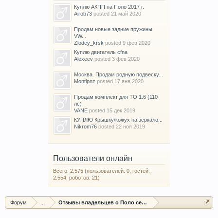
Куплю АКПП на Поло 2017 г.
Airob73
posted
21 май 2020
Продам новые задние пружины
VW...
Zlodey_krsk
posted
9 фев 2020
Куплю двигатель cfna
Alexeev
posted
3 фев 2020
Москва. Продам родную подвеску...
Montipnz
posted
17 янв 2020
Продам комплект для ТО 1.6 (110
лс)
VANE
posted
15 дек 2019
КУПЛЮ Крышку/кожух на зеркало...
Nikrom76
posted
22 ноя 2019
Пользователи онлайн
Всего: 2.575 (пользователей: 0, гостей:
2.554, роботов: 21)
Форум
...
Отзывы владельцев о Поло седан (Polo sedan)