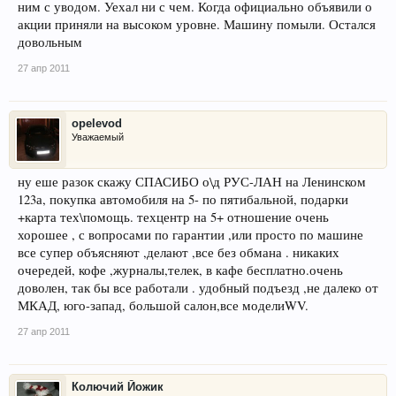
ним с уводом. Уехал ни с чем. Когда официально объявили о
акции приняли на высоком уровне. Машину помыли. Остался
довольным
27 апр 2011
opelevod
Уважаемый
ну еше разок скажу СПАСИБО о\д РУС-ЛАН на Ленинском
123а, покупка автомобиля на 5- по пятибальной, подарки
+карта тех\помощь. техцентр на 5+ отношение очень
хорошее , с вопросами по гарантии ,или просто по машине
все супер объясняют ,делают ,все без обмана . никаких
очередей, кофе ,журналы,телек, в кафе бесплатно.очень
доволен, так бы все работали . удобный подъезд ,не далеко от
МКАД, юго-запад, большой салон,все моделиWV.
27 апр 2011
Колючий Йожик