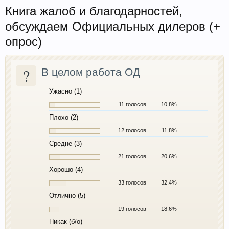
Книга жалоб и благодарностей,
обсуждаем Официальных дилеров (+
опрос)
?
В целом работа ОД
Ужасно (1)
11 голосов
10,8%
Плохо (2)
12 голосов
11,8%
Средне (3)
21 голосов
20,6%
Хорошо (4)
33 голосов
32,4%
Отлично (5)
19 голосов
18,6%
Никак (б/о)