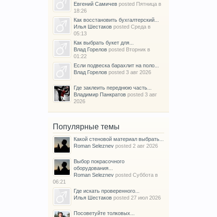
Евгений Самичев
posted
Пятница в
18:26
Как восстановить бухгалтерский...
Илья Шестаков
posted
Среда в
05:13
Как выбрать букет для...
Влад Горелов
posted
Вторник в
01:22
Если подвеска барахлит на поло...
Влад Горелов
posted
3 авг 2026
Где заклеить переднюю часть...
Владимир Панкратов
posted
3 авг
2026
Популярные темы
Какой стеновой материал выбрать...
Roman Seleznev
posted
2 авг 2026
Выбор покрасочного
оборудования...
Roman Seleznev
posted
Суббота в
06:21
Где искать проверенного...
Илья Шестаков
posted
27 июл 2026
Посоветуйте толковых...