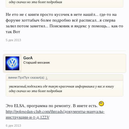
одну скачал но эта более подробная
Не ето не с книги просто кусочек в нете нашёл... где-то на
форуме хоттабыч более подробно всё расписал...я сперва
залил потом заметил... Поисковик и яндекс у помощь... как-то
так Вот
5 дек 2013
GorA
Старший механик
винни ПухПух сказал(а):
↑
уважаемый,подскажи где такую красочная информашка у вас.я книгу
одну скачал но эта более подробная
Это ELSA, программа по ремонту. В инете есть.
http://polosedan-club.com/threads/документы-мануалы-
инструкции-и-т-д.1223/
6 дек 2013