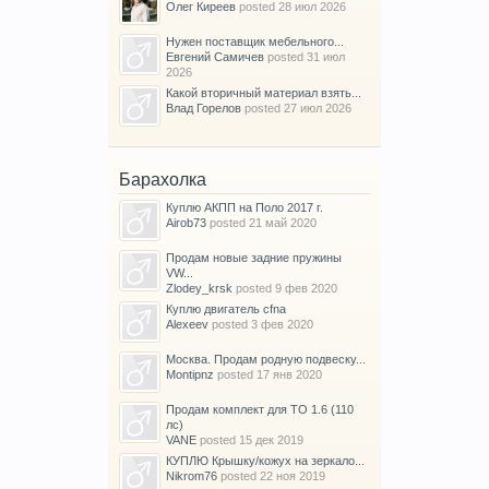
Олег Киреев
posted
28 июл 2026
Нужен поставщик мебельного...
Евгений Самичев
posted
31 июл
2026
Какой вторичный материал взять...
Влад Горелов
posted
27 июл 2026
Барахолка
Куплю АКПП на Поло 2017 г.
Airob73
posted
21 май 2020
Продам новые задние пружины
VW...
Zlodey_krsk
posted
9 фев 2020
Куплю двигатель cfna
Alexeev
posted
3 фев 2020
Москва. Продам родную подвеску...
Montipnz
posted
17 янв 2020
Продам комплект для ТО 1.6 (110
лс)
VANE
posted
15 дек 2019
КУПЛЮ Крышку/кожух на зеркало...
Nikrom76
posted
22 ноя 2019