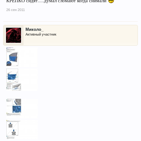
КРЕПКО сидят.....думал сломают когда снимали
26 сен 2011
Миколо_
Активный участник