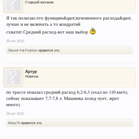
Старший механик
Я так полагаю,что функцию&quot;мгновенного расхода&quot;
лучше и не включать а то кондратий
схватит.Средний расход-вот наш выбор
25 окт 2010
Slava4-4
и
Fedotov
нравится это.
Артур
Новичок
по трассе показал средний расход 6,2-6,3 (ехал по 110 км/ч),
сейчас показывает 7,7-7,8 л. Машинка холод чует, жрет
много)
26 окт 2010
Мика79
нравится это.