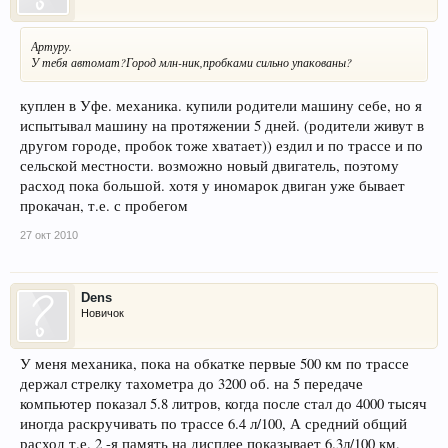
Артуру.
У тебя автомат?Город млн-ник,пробками сильно упакованы?
куплен в Уфе. механика. купили родители машину себе, но я
испытывал машину на протяжении 5 дней. (родители живут в
другом городе, пробок тоже хватает)) ездил и по трассе и по
сельской местности. возможно новый двигатель, поэтому
расход пока большой. хотя у иномарок двиган уже бывает
прокачан, т.е. с пробегом
27 окт 2010
Dens
Новичок
У меня механика, пока на обкатке первые 500 км по трассе
держал стрелку тахометра до 3200 об. на 5 передаче
компьютер показал 5.8 литров, когда после стал до 4000 тысяч
иногда раскручивать по трассе 6.4 л/100, А средний общий
расход т.е. 2 -я память на дисплее показывает 6.3л/100 км,