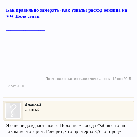
Как правильно замерять (Как узнать) расход бензина на
VW Поло седан.
__________________
__________________________________________________________
_________________​
Последнее редактирование модератором:
12 ноя 2015
12 окт 2010
Алексей
Опытный
Я ещё не дождался своего Поло, но у соседа Фабия с точно
таким же мотором. Говорит, что примерно 8,5 по городу.