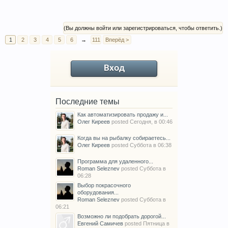
(Вы должны войти или зарегистрироваться, чтобы ответить.)
1
2
3
4
5
6
→
111
Вперёд >
Вход
Последние темы
Как автоматизировать продажу и...
Олег Киреев
posted
Сегодня, в 00:46
Когда вы на рыбалку собираетесь...
Олег Киреев
posted
Суббота в 06:38
Программа для удаленного...
Roman Seleznev
posted
Суббота в
06:28
Выбор покрасочного
оборудования...
Roman Seleznev
posted
Суббота в
06:21
Возможно ли подобрать дорогой...
Евгений Самичев
posted
Пятница в