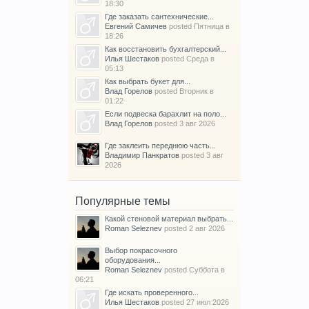
18:30
Где заказать сантехнические...
Евгений Самичев
posted
Пятница в
18:26
Как восстановить бухгалтерский...
Илья Шестаков
posted
Среда в
05:13
Как выбрать букет для...
Влад Горелов
posted
Вторник в
01:22
Если подвеска барахлит на поло...
Влад Горелов
posted
3 авг 2026
Где заклеить переднюю часть...
Владимир Панкратов
posted
3 авг
2026
Популярные темы
Какой стеновой материал выбрать...
Roman Seleznev
posted
2 авг 2026
Выбор покрасочного
оборудования...
Roman Seleznev
posted
Суббота в
06:21
Где искать проверенного...
Илья Шестаков
posted
27 июл 2026