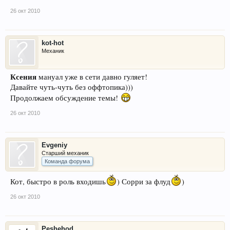
26 окт 2010
kot-hot
Механик
Ксения
мануал уже в сети давно гуляет!
Давайте чуть-чуть без оффтопика)))
Продолжаем обсуждение темы!
26 окт 2010
Evgeniy
Старший механик
Команда форума
Кот, быстро в роль входишь
) Сорри за флуд
)
26 окт 2010
Peshehod