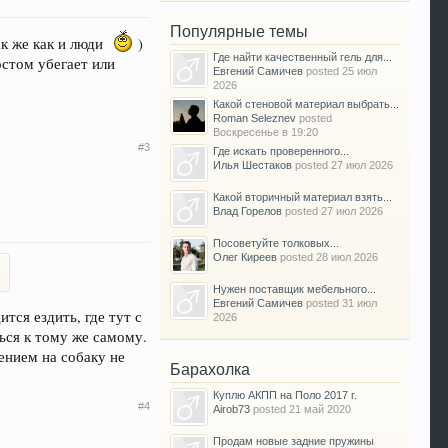
Популярные темы
ак же как и люди
)
Где найти качественный гель для...
остом убегает или
Евгений Самичев
posted
25 июл
2026
Какой стеновой материал выбрать...
Roman Seleznev
posted
Воскресенье в 19:20
#3
Где искать проверенного...
Илья Шестаков
posted
27 июл 2026
Какой вторичный материал взять...
Влад Горелов
posted
27 июл 2026
Посоветуйте толковых...
Олег Киреев
posted
28 июл 2026
Нужен поставщик мебельного...
Евгений Самичев
posted
31 июл
ится ездить, где тут с
2026
ься к тому же самому.
лением на собаку не
Барахолка
Куплю АКПП на Поло 2017 г.
#4
Airob73
posted
21 май 2020
Продам новые задние пружины