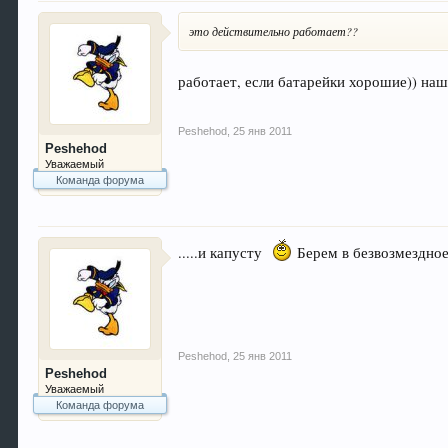
это действительно работает??
работает, если батарейки хорошие)) на
Peshehod
,
25 янв 2011
Peshehod
Уважаемый
Команда форума
.....и капусту
Берем в безвозмездно
Peshehod
,
25 янв 2011
Peshehod
Уважаемый
Команда форума