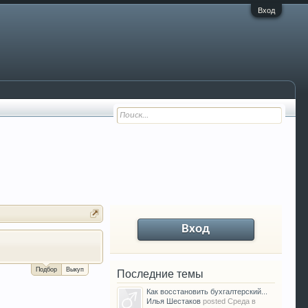
Вход
Вход
За сколько можно продать Ваш VW P
Подбор
Выкуп
Последние темы
Как восстановить бухгалтерский...
Илья Шестаков
posted
Среда в