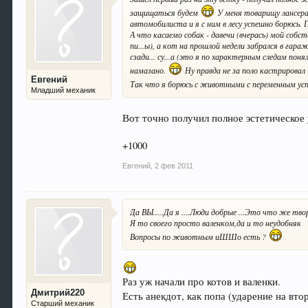
защищаться будем
У меня товарищу лансера в
автомобилиста и я с ним в лесу успешно борюсь.
А что касаемо собак - давечи (вчерась) мой собс
пи...ы), а кот на прошлой недели забрался в гара
сзади... су...а (это я по характерным следам поня
намазано.
Ну правда не за поло кастрировал 
Евгений
Так что я борюсь с животными с переменным ус
Младший механик
Вот точно получил полное эстетическое у
+1000
Евгений
,
2 фев 2011
Да ВЫ.....Да я ....Люди добрые ...Это что же твор
Я то своего просто валенком,да и то неудобняк
Вопросы по животным иШШо есть ?
Раз уж начали про котов и валенки.
Дмитрий220
Есть анекдот, как попа (ударение на вт
Старший механик