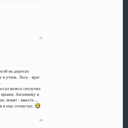
#7
осей на дорогах
 в утиль. Лось - враг
.
оссал колесо (получил
у, крыше, багажнику и
ас лежит - вместо ...
ся я ему отомстил.
#8