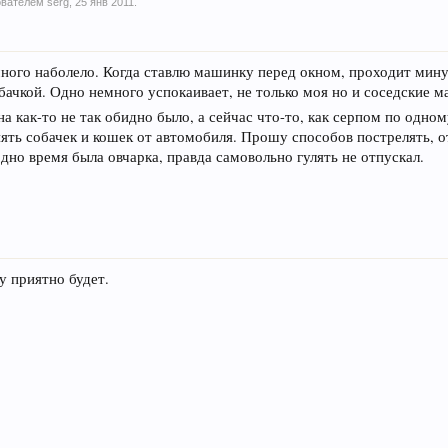
зователем
serg
,
25 янв 2011
.
ого наболело. Когда ставлю машинку перед окном, проходит мину
бачкой. Одно немного успокаивает, не только моя но и соседские 
на как-то не так обидно было, а сейчас что-то, как серпом по одном
ять собачек и кошек от автомобиля. Прошу способов пострелять, от
но время была овчарка, правда самовольно гулять не отпускал.
 приятно будет.