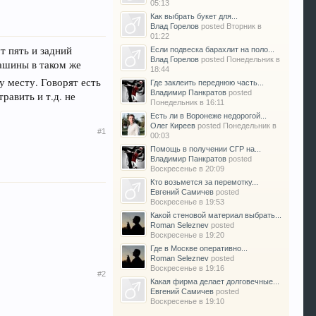
05:13
Как выбрать букет для...
Влад Горелов
posted
Вторник в
01:22
т пять и задний
Если подвеска барахлит на поло...
Влад Горелов
posted
Понедельник в
машины в таком же
18:44
у месту. Говорят есть
Где заклеить переднюю часть...
Владимир Панкратов
posted
равить и т.д. не
Понедельник в 16:11
Есть ли в Воронеже недорогой...
Олег Киреев
posted
Понедельник в
#1
00:03
Помощь в получении СГР на...
Владимир Панкратов
posted
Воскресенье в 20:09
Кто возьмется за перемотку...
Евгений Самичев
posted
Воскресенье в 19:53
Какой стеновой материал выбрать...
Roman Seleznev
posted
Воскресенье в 19:20
Где в Москве оперативно...
Roman Seleznev
posted
Воскресенье в 19:16
#2
Какая фирма делает долговечные...
Евгений Самичев
posted
Воскресенье в 19:10