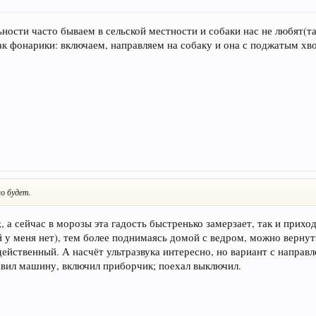
льности часто бываем в сельской местности и собаки нас не любят(т
ак фонарики: включаем, направляем на собаку и она с поджатым хв
о будет.
, а сейчас в морозы эта гадость быстренько замерзает, так и приход
й у меня нет), тем более поднимаясь домой с ведром, можно вернут
действенный. А насчёт ультразвука интересно, но вариант с направ
авил машину, включил приборчик; поехал выключил.