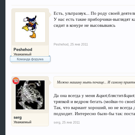
Есть, ультразвук... По роду своей деяте
У нас есть такие приборчики-выглядят к
сидит в конуре не высовываясь
Peshehod
,
25 янв 2011
Peshehod
Уважаемый
Команда форума
Можно машину мыть почаще... И самому приятн
Да она всегда у меня &quot;блястит&quot;
тряпкой и ведром бегать (мойки-то свое
Так, что вариант хороший, но не всегда 
подходит. Интересно было-бы так: пост
serg
Уважаемый
serg
,
25 янв 2011