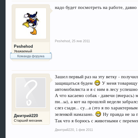
надо будет посмотреть на работе, давно 
Peshehod
,
25 янв 2011
Peshehod
Уважаемый
Команда форума
Зашел первый раз на эту ветку - получи
защищаться будем
У меня товарищу л
автомобилиста и я с ним в лесу успешн
А что касаемо собак - давечи (вчерась)
пи...ы), а кот на прошлой недели забрал
слез сзади... су...а (это я по характерны
зеленкой намазано.
Ну правда не за п
Дмитрий220
Так что я борюсь с животными с перем
Старший механик
Дмитрий220
,
1 фев 2011