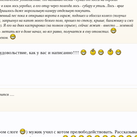
 хлам лось угробил, а его отцу через полгода лось - субару в утиль. Лось - враг
 Пришлось даже морозильную камеру отдельную покупать.
твенный пес пока я открывал ворота в гараж, подошел и обоссал колесо (получил
ж, запрыгнул на капот моего белого поло, прошел по стеклу, крыше, багажнику и слез
л). Я его на днях кастрировал (на полном серьезе), сейчас лежит - вместо ... зеленкой
- метить все в доме начал, но все равно, получается я ему отомстил.
пехом.
довольствие, как у вас и написанно!!!!
ится .....
ором слоге
) мужик учил с котом прелюбодействовать. Рассказыв