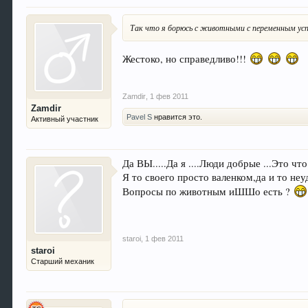
Так что я борюсь с животными с переменным усп
Жестоко, но справедливо!!!
Zamdir
,
1 фев 2011
Zamdir
Pavel S
нравится это.
Активный участник
Да ВЫ.....Да я ....Люди добрые ...Это что 
Я то своего просто валенком,да и то не
Вопросы по животным иШШо есть ?
staroi
,
1 фев 2011
staroi
Старший механик