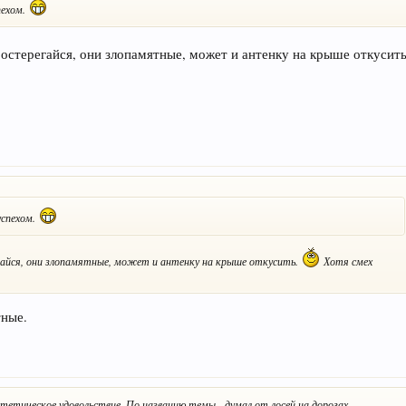
пехом.
 остерегайся, они злопамятные, может и антенку на крыше откусит
успехом.
гайся, они злопамятные, может и антенку на крыше откусить.
Хотя смех
тные.
эстетическое удовольствие. По названию темы - думал от лосей на дорогах