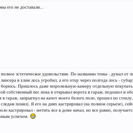
мы его не доставали...
л полное эстетическое удовольствие. По названию темы - думал от л
ансера в хлам лось угробил, а его отцу через полгода лось - субару
о борюсь. Пришлось даже морозильную камеру отдельную покупать
 мой собственный пес пока я открывал ворота в гараж, подошел и об
ся в гараж, запрыгнул на капот моего белого поло, прошел по стекл
м следам понял). Я его на днях кастрировал (на полном серьезе), сейч
оло кастрировал - метить все в доме начал, но все равно, получает
енным успехом.