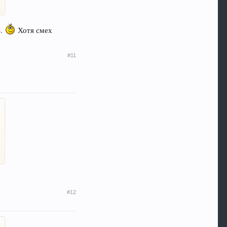
ь.
Хотя смех
#11
#12