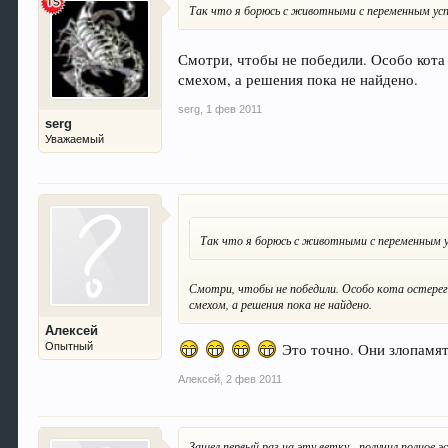
Так что я борюсь с животными с переменным ус
Смотри, чтобы не победили. Особо кота
смехом, а решения пока не найдено.
serg
,
1 фев 2011
serg
Уважаемый
Так что я борюсь с животными с переменным 
Смотри, чтобы не победили. Особо кота остере
смехом, а решения пока не найдено.
Алексей
Это точно. Они злопамя
Опытный
Алексей
,
2 фев 2011
Зашел первый раз на эту ветку - получил полное 