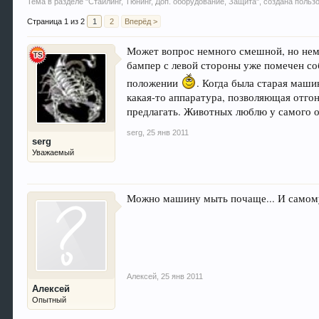
Тема в разделе "
Стайлинг, Тюнинг, Доп. оборудование, Защита
", создана поль
Страница 1 из 2
1
2
Вперёд >
Может вопрос немного смешной, но немн
бампер с левой стороны уже помечен со
положении
. Когда была старая маши
какая-то аппаратура, позволяющая отгон
предлагать. Животных люблю у самого од
serg
,
25 янв 2011
serg
Уважаемый
Можно машину мыть почаще... И самому
Алексей
,
25 янв 2011
Алексей
Опытный