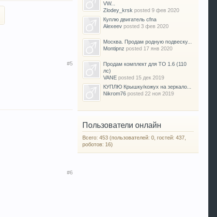
VW...
Zlodey_krsk
posted
9 фев 2020
Куплю двигатель cfna
Alexeev
posted
3 фев 2020
Москва. Продам родную подвеску...
Montipnz
posted
17 янв 2020
#5
Продам комплект для ТО 1.6 (110
лс)
VANE
posted
15 дек 2019
КУПЛЮ Крышку/кожух на зеркало...
Nikrom76
posted
22 ноя 2019
Пользователи онлайн
Всего: 453 (пользователей: 0, гостей: 437,
роботов: 16)
#6