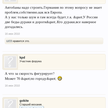
Автобаны надо строить.Германия по этому вопросу не знает
проблем,собственно,как вся Европа.
А у нас только шум и гам всегда будет,т.к. &quot;У России
две беды-дураки и дороги&quot;.Кто дураки,все наверное
догадались.
16 июн 2010
ШЕВ
нравится это.
kpd
Участник форума
А что за скорость фигурирует?
Может 70 &quot;по городу&quot;
16 июн 2010
gokite
Старший механик