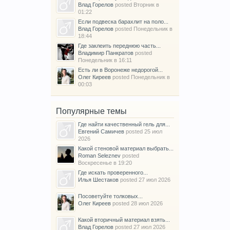
Влад Горелов
posted
Вторник в
01:22
Если подвеска барахлит на поло...
Влад Горелов
posted
Понедельник в
18:44
Где заклеить переднюю часть...
Владимир Панкратов
posted
Понедельник в 16:11
Есть ли в Воронеже недорогой...
Олег Киреев
posted
Понедельник в
00:03
Популярные темы
Где найти качественный гель для...
Евгений Самичев
posted
25 июл
2026
Какой стеновой материал выбрать...
Roman Seleznev
posted
Воскресенье в 19:20
Где искать проверенного...
Илья Шестаков
posted
27 июл 2026
Посоветуйте толковых...
Олег Киреев
posted
28 июл 2026
Какой вторичный материал взять...
Влад Горелов
posted
27 июл 2026