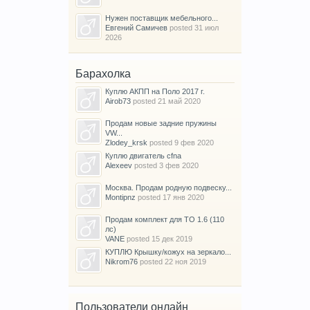
Нужен поставщик мебельного...
Евгений Самичев
posted
31 июл
2026
Барахолка
Куплю АКПП на Поло 2017 г.
Airob73
posted
21 май 2020
Продам новые задние пружины
VW...
Zlodey_krsk
posted
9 фев 2020
Куплю двигатель cfna
Alexeev
posted
3 фев 2020
Москва. Продам родную подвеску...
Montipnz
posted
17 янв 2020
Продам комплект для ТО 1.6 (110
лс)
VANE
posted
15 дек 2019
КУПЛЮ Крышку/кожух на зеркало...
Nikrom76
posted
22 ноя 2019
Пользователи онлайн