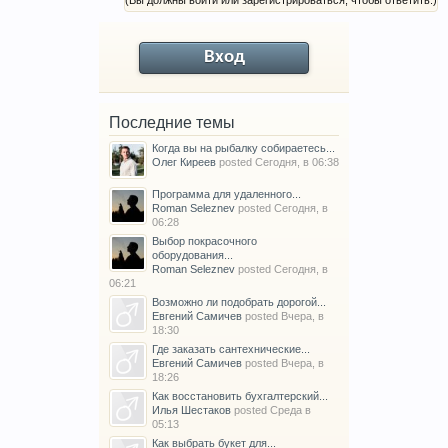
(Вы должны войти или зарегистрироваться, чтобы ответить.)
Вход
Последние темы
Когда вы на рыбалку собираетесь...
Олег Киреев
posted
Сегодня, в 06:38
Программа для удаленного...
Roman Seleznev
posted
Сегодня, в
06:28
Выбор покрасочного
оборудования...
Roman Seleznev
posted
Сегодня, в
06:21
Возможно ли подобрать дорогой...
Евгений Самичев
posted
Вчера, в
18:30
Где заказать сантехнические...
Евгений Самичев
posted
Вчера, в
18:26
Как восстановить бухгалтерский...
Илья Шестаков
posted
Среда в
05:13
Как выбрать букет для...